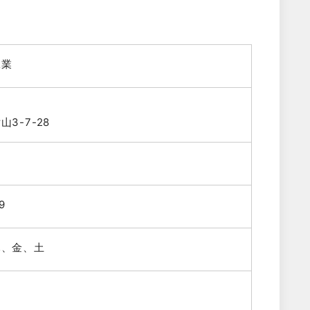
工業
3-7-28
9
木、金、土