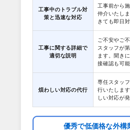
工事前から
工事中のトラブル対
仲介いたし
策と迅速な対応
きても即日
ご不安やご
工事に関する詳細で
スタッフが第
適切な説明
ます。聞き
接確認も可
専任スタッ
煩わしい対応の代行
行いたしま
しい対応が
優秀で低価格な外構