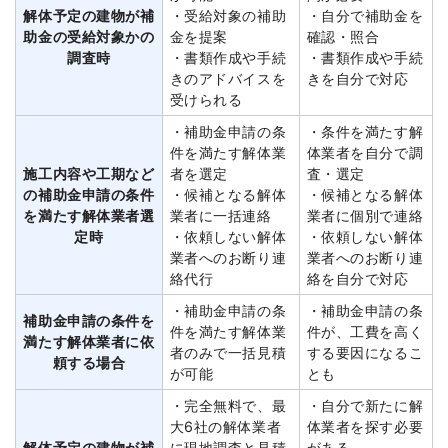
解体予定の建物が補
・受給対象の補助
・自分で補助金を
助金の受給対象かの
金を提案
確認・照合
調査時
・書類作成や手続
・書類作成や手続
きのアドバイスを
きを自分で対応
受けられる
・補助金申請の条
・条件を満たす解
件を満たす解体業
体業者を自分で調
施工内容や工期など
者を選定
査・選定
の補助金申請の条件
・候補となる解体
・候補となる解体
を満たす解体業者選
業者に一括連絡
業者に個別で連絡
定時
・依頼しない解体
・依頼しない解体
業者へのお断り連
業者へのお断り連
絡代行
絡を自分で対応
・補助金申請の条
・補助金申請の条
補助金申請の条件を
件を満たす解体業
件が、工費を高く
満たす解体業者に依
者のみで一括見積
する要因になるこ
頼する場合
が可能
とも
・完全無料で、最
・自分で新たに解
大6社の解体業者
体業者を探す必要
解体予定の建物が補
に現地調査と見積
がある