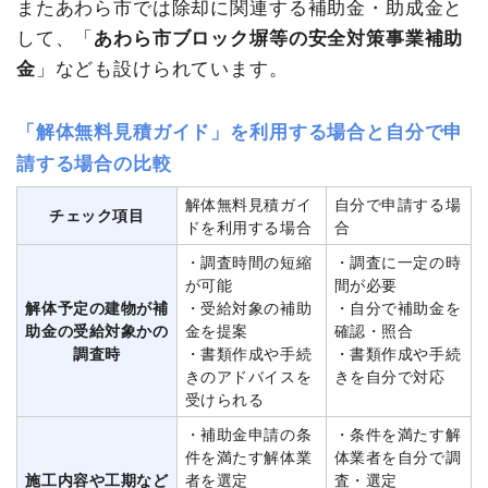
またあわら市では除却に関連する補助金・助成金と
して、「
あわら市ブロック塀等の安全対策事業補助
金
」なども設けられています。
「解体無料見積ガイド」を利用する場合と自分で申
請する場合の比較
解体無料見積ガイ
自分で申請する場
チェック項目
ドを利用する場合
合
・調査時間の短縮
・調査に一定の時
が可能
間が必要
解体予定の建物が補
・受給対象の補助
・自分で補助金を
助金の受給対象かの
金を提案
確認・照合
調査時
・書類作成や手続
・書類作成や手続
きのアドバイスを
きを自分で対応
受けられる
・補助金申請の条
・条件を満たす解
件を満たす解体業
体業者を自分で調
施工内容や工期など
者を選定
査・選定