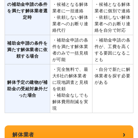
の補助金申請の条件
・候補となる解体
・候補となる解体
を満たす解体業者選
業者に一括連絡
業者に個別で連絡
定時
・依頼しない解体
・依頼しない解体
業者へのお断り連
業者へのお断り連
絡代行
絡を自分で対応
・補助金申請の条
・補助金申請の条
補助金申請の条件を
件を満たす解体業
件が、工費を高く
満たす解体業者に依
者のみで一括見積
する要因になるこ
頼する場合
が可能
とも
・完全無料で、最
・自分で新たに解
大6社の解体業者
体業者を探す必要
解体予定の建物が補
に現地調査と見積
がある
助金の受給対象外だ
を依頼
った場合
・補助金なしでも
解体費用削減を実
現
›
解体業者