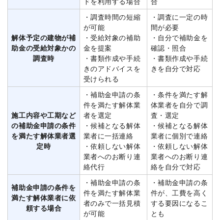
ドを利用する場合
合
・調査時間の短縮
・調査に一定の時
が可能
間が必要
解体予定の建物が補
・受給対象の補助
・自分で補助金を
助金の受給対象かの
金を提案
確認・照合
調査時
・書類作成や手続
・書類作成や手続
きのアドバイスを
きを自分で対応
受けられる
・補助金申請の条
・条件を満たす解
件を満たす解体業
体業者を自分で調
施工内容や工期など
者を選定
査・選定
の補助金申請の条件
・候補となる解体
・候補となる解体
を満たす解体業者選
業者に一括連絡
業者に個別で連絡
定時
・依頼しない解体
・依頼しない解体
業者へのお断り連
業者へのお断り連
絡代行
絡を自分で対応
・補助金申請の条
・補助金申請の条
補助金申請の条件を
件を満たす解体業
件が、工費を高く
満たす解体業者に依
者のみで一括見積
する要因になるこ
頼する場合
が可能
とも