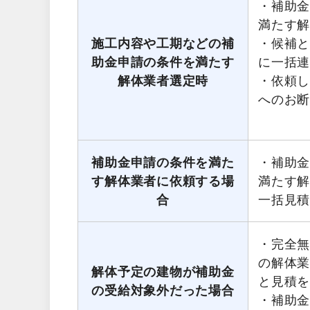
・補助
満たす
施工内容や工期などの補
・候補
助金申請の条件を満たす
に一括
解体業者選定時
・依頼
へのお
補助金申請の条件を満た
・補助
す解体業者に依頼する場
満たす
合
一括見
・完全無
の解体
解体予定の建物が補助金
と見積
の受給対象外だった場合
・補助