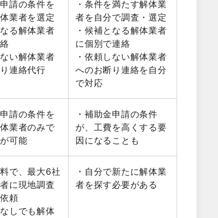
金申請の条件を
・条件を満たす解体業
解体業者を選定
者を自分で調査・選定
となる解体業者
・候補となる解体業者
連絡
に個別で連絡
しない解体業者
・依頼しない解体業者
断り連絡代行
へのお断り連絡を自分
で対応
金申請の条件を
・補助金申請の条件
解体業者のみで
が、工費を高くする要
積が可能
因になることも
料で、最大6社
・自分で新たに解体業
業者に現地調査
者を探す必要がある
を依頼
金なしでも解体