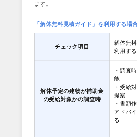
ます。
「解体無料見積ガイド」を利用する場
解体無
チェック項目
利用す
・調査
能
・受給
解体予定の建物が補助金
提案
の受給対象かの調査時
・書類
アドバ
る