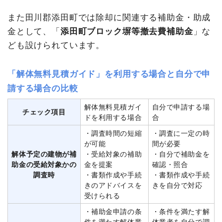
また田川郡添田町では除却に関連する補助金・助成
金として、「
添田町ブロック塀等撤去費補助金
」な
ども設けられています。
「解体無料見積ガイド」を利用する場合と自分で申
請する場合の比較
解体無料見積ガイ
自分で申請する場
チェック項目
ドを利用する場合
合
・調査時間の短縮
・調査に一定の時
が可能
間が必要
解体予定の建物が補
・受給対象の補助
・自分で補助金を
助金の受給対象かの
金を提案
確認・照合
調査時
・書類作成や手続
・書類作成や手続
きのアドバイスを
きを自分で対応
受けられる
・補助金申請の条
・条件を満たす解
件を満たす解体業
体業者を自分で調