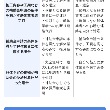
施工内容や工期など
者を選定
査・選定
の補助金申請の条件
・候補となる解体
・候補となる解体
を満たす解体業者選
業者に一括連絡
業者に個別で連絡
定時
・依頼しない解体
・依頼しない解体
業者へのお断り連
業者へのお断り連
絡代行
絡を自分で対応
・補助金申請の条
・補助金申請の条
補助金申請の条件を
件を満たす解体業
件が、工費を高く
満たす解体業者に依
者のみで一括見積
する要因になるこ
頼する場合
が可能
とも
・完全無料で、最
・自分で新たに解
大6社の解体業者
体業者を探す必要
解体予定の建物が補
に現地調査と見積
がある
助金の受給対象外だ
を依頼
った場合
・補助金なしでも
解体費用削減を実
現