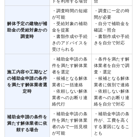
ドを利用する場合
合
・調査時間の短縮
・調査に一定の時
が可能
間が必要
解体予定の建物が補
・受給対象の補助
・自分で補助金を
助金の受給対象かの
金を提案
確認・照合
調査時
・書類作成や手続
・書類作成や手続
きのアドバイスを
きを自分で対応
受けられる
・補助金申請の条
・条件を満たす解
件を満たす解体業
体業者を自分で調
施工内容や工期など
者を選定
査・選定
の補助金申請の条件
・候補となる解体
・候補となる解体
を満たす解体業者選
業者に一括連絡
業者に個別で連絡
定時
・依頼しない解体
・依頼しない解体
業者へのお断り連
業者へのお断り連
絡代行
絡を自分で対応
・補助金申請の条
・補助金申請の条
補助金申請の条件を
件を満たす解体業
件が、工費を高く
満たす解体業者に依
者のみで一括見積
する要因になるこ
頼する場合
が可能
とも