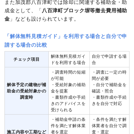
また加茂郡八百津町では除却に関連する補助金・助
成金として、「
八百津町ブロック塀等撤去費用補助
金
」なども設けられています。
「解体無料見積ガイド」を利用する場合と自分で申
請する場合の比較
解体無料見積ガイ
自分で申請する場
チェック項目
ドを利用する場合
合
・調査時間の短縮
・調査に一定の時
が可能
間が必要
解体予定の建物が補
・受給対象の補助
・自分で補助金を
助金の受給対象かの
金を提案
確認・照合
調査時
・書類作成や手続
・書類作成や手続
きのアドバイスを
きを自分で対応
受けられる
・補助金申請の条
・条件を満たす解
件を満たす解体業
体業者を自分で調
施工内容や工期など
者を選定
査・選定