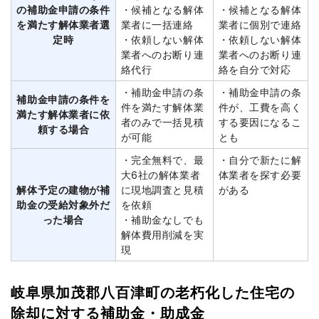
の補助金申請の条件
・候補となる解体
・候補となる解体
を満たす解体業者選
業者に一括連絡
業者に個別で連絡
定時
・依頼しない解体
・依頼しない解体
業者へのお断り連
業者へのお断り連
絡代行
絡を自分で対応
・補助金申請の条
・補助金申請の条
補助金申請の条件を
件を満たす解体業
件が、工費を高く
満たす解体業者に依
者のみで一括見積
する要因になるこ
頼する場合
が可能
とも
・完全無料で、最
・自分で新たに解
大6社の解体業者
体業者を探す必要
解体予定の建物が補
に現地調査と見積
がある
助金の受給対象外だ
を依頼
った場合
・補助金なしでも
解体費用削減を実
現
岐阜県加茂郡八百津町の老朽化した住宅の
除却に対する補助金・助成金