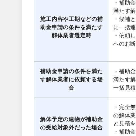
・補助
満たす
施工内容や工期などの補
・候補
助金申請の条件を満たす
に一括
解体業者選定時
・依頼
へのお
補助金申請の条件を満た
・補助
す解体業者に依頼する場
満たす
合
一括見
・完全無
の解体
解体予定の建物が補助金
と見積
の受給対象外だった場合
・補助