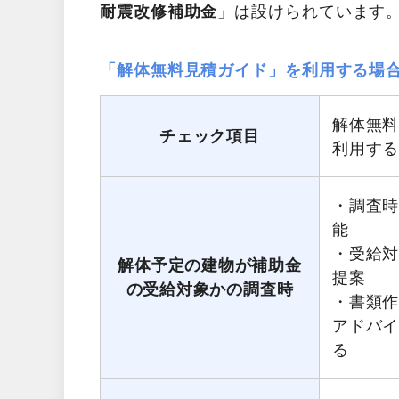
耐震改修補助金
」は設けられています
「解体無料見積ガイド」を利用する場
解体無
チェック項目
利用す
・調査
能
・受給
解体予定の建物が補助金
提案
の受給対象かの調査時
・書類
アドバ
る