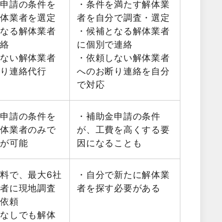
金申請の条件を
・条件を満たす解体業
解体業者を選定
者を自分で調査・選定
となる解体業者
・候補となる解体業者
連絡
に個別で連絡
しない解体業者
・依頼しない解体業者
断り連絡代行
へのお断り連絡を自分
で対応
金申請の条件を
・補助金申請の条件
解体業者のみで
が、工費を高くする要
積が可能
因になることも
料で、最大6社
・自分で新たに解体業
業者に現地調査
者を探す必要がある
を依頼
金なしでも解体