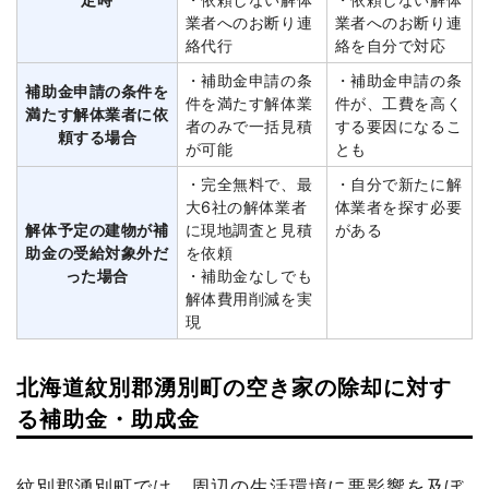
業者へのお断り連
業者へのお断り連
絡代行
絡を自分で対応
・補助金申請の条
・補助金申請の条
補助金申請の条件を
件を満たす解体業
件が、工費を高く
満たす解体業者に依
者のみで一括見積
する要因になるこ
頼する場合
が可能
とも
・完全無料で、最
・自分で新たに解
大6社の解体業者
体業者を探す必要
解体予定の建物が補
に現地調査と見積
がある
助金の受給対象外だ
を依頼
った場合
・補助金なしでも
解体費用削減を実
現
北海道紋別郡湧別町の空き家の除却に対す
る補助金・助成金
紋別郡湧別町では、周辺の生活環境に悪影響を及ぼ