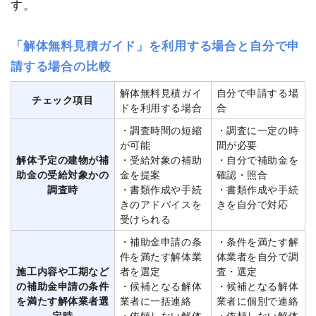
す。
「解体無料見積ガイド」を利用する場合と自分で申
請する場合の比較
解体無料見積ガイ
自分で申請する場
チェック項目
ドを利用する場合
合
・調査時間の短縮
・調査に一定の時
が可能
間が必要
解体予定の建物が補
・受給対象の補助
・自分で補助金を
助金の受給対象かの
金を提案
確認・照合
調査時
・書類作成や手続
・書類作成や手続
きのアドバイスを
きを自分で対応
受けられる
・補助金申請の条
・条件を満たす解
件を満たす解体業
体業者を自分で調
施工内容や工期など
者を選定
査・選定
の補助金申請の条件
・候補となる解体
・候補となる解体
を満たす解体業者選
業者に一括連絡
業者に個別で連絡
定時
・依頼しない解体
・依頼しない解体