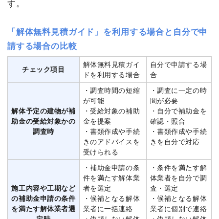
す。
「解体無料見積ガイド」を利用する場合と自分で申
請する場合の比較
解体無料見積ガイ
自分で申請する場
チェック項目
ドを利用する場合
合
・調査時間の短縮
・調査に一定の時
が可能
間が必要
解体予定の建物が補
・受給対象の補助
・自分で補助金を
助金の受給対象かの
金を提案
確認・照合
調査時
・書類作成や手続
・書類作成や手続
きのアドバイスを
きを自分で対応
受けられる
・補助金申請の条
・条件を満たす解
件を満たす解体業
体業者を自分で調
施工内容や工期など
者を選定
査・選定
の補助金申請の条件
・候補となる解体
・候補となる解体
を満たす解体業者選
業者に一括連絡
業者に個別で連絡
定時
・依頼しない解体
・依頼しない解体