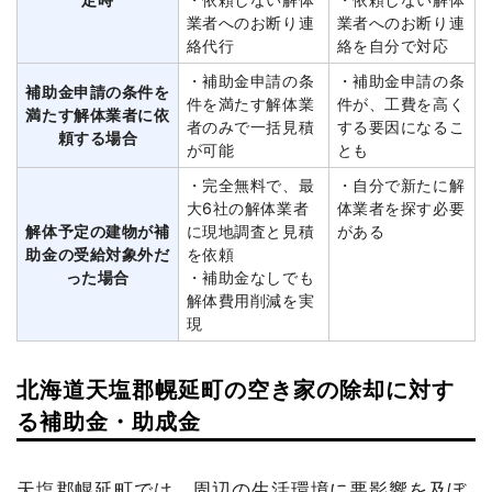
業者へのお断り連
業者へのお断り連
絡代行
絡を自分で対応
・補助金申請の条
・補助金申請の条
補助金申請の条件を
件を満たす解体業
件が、工費を高く
満たす解体業者に依
者のみで一括見積
する要因になるこ
頼する場合
が可能
とも
・完全無料で、最
・自分で新たに解
大6社の解体業者
体業者を探す必要
解体予定の建物が補
に現地調査と見積
がある
助金の受給対象外だ
を依頼
った場合
・補助金なしでも
解体費用削減を実
現
北海道天塩郡幌延町の空き家の除却に対す
る補助金・助成金
天塩郡幌延町では、周辺の生活環境に悪影響を及ぼ