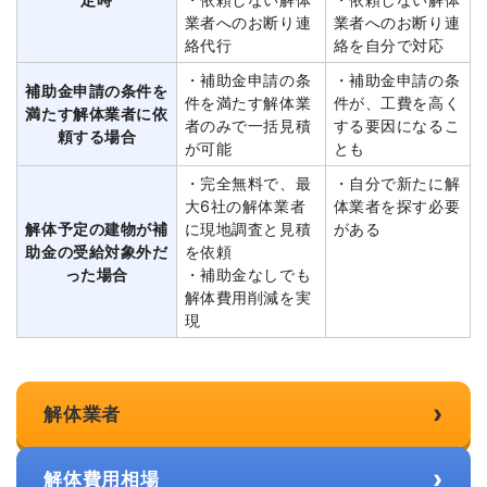
業者へのお断り連
業者へのお断り連
絡代行
絡を自分で対応
・補助金申請の条
・補助金申請の条
補助金申請の条件を
件を満たす解体業
件が、工費を高く
満たす解体業者に依
者のみで一括見積
する要因になるこ
頼する場合
が可能
とも
・完全無料で、最
・自分で新たに解
大6社の解体業者
体業者を探す必要
解体予定の建物が補
に現地調査と見積
がある
助金の受給対象外だ
を依頼
った場合
・補助金なしでも
解体費用削減を実
現
›
解体業者
›
解体費用相場