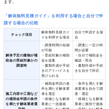
ます。
「解体無料見積ガイド」を利用する場合と自分で申
請する場合の比較
解体無料見積ガイ
自分で申請する場
チェック項目
ドを利用する場合
合
・調査時間の短縮
・調査に一定の時
が可能
間が必要
解体予定の建物が補
・受給対象の補助
・自分で補助金を
助金の受給対象かの
金を提案
確認・照合
調査時
・書類作成や手続
・書類作成や手続
きのアドバイスを
きを自分で対応
受けられる
・補助金申請の条
・条件を満たす解
件を満たす解体業
体業者を自分で調
施工内容や工期など
者を選定
査・選定
の補助金申請の条件
・候補となる解体
・候補となる解体
を満たす解体業者選
業者に一括連絡
業者に個別で連絡
定時
・依頼しない解体
・依頼しない解体