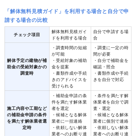
「解体無料見積ガイド」を利用する場合と自分で申
請する場合の比較
解体無料見積ガイ
自分で申請する場
チェック項目
ドを利用する場合
合
・調査時間の短縮
・調査に一定の時
が可能
間が必要
解体予定の建物が補
・受給対象の補助
・自分で補助金を
助金の受給対象かの
金を提案
確認・照合
調査時
・書類作成や手続
・書類作成や手続
きのアドバイスを
きを自分で対応
受けられる
・補助金申請の条
・条件を満たす解
件を満たす解体業
体業者を自分で調
施工内容や工期など
者を選定
査・選定
の補助金申請の条件
・候補となる解体
・候補となる解体
を満たす解体業者選
業者に一括連絡
業者に個別で連絡
定時
・依頼しない解体
・依頼しない解体
業者へのお断り連
業者へのお断り連