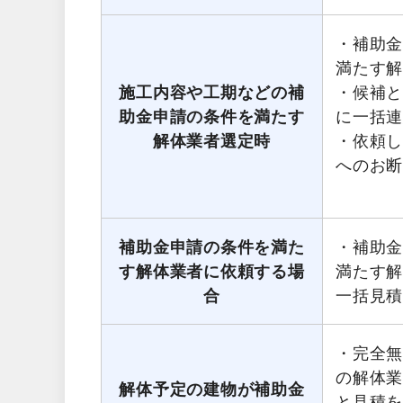
・補助
満たす
施工内容や工期などの補
・候補
助金申請の条件を満たす
に一括
解体業者選定時
・依頼
へのお
補助金申請の条件を満た
・補助
す解体業者に依頼する場
満たす
合
一括見
・完全無
の解体
解体予定の建物が補助金
と見積