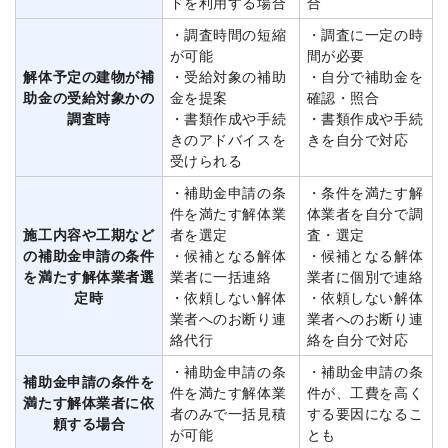
ドを利用する場合
合
・調査時間の短縮
・調査に一定の時
が可能
間が必要
解体予定の建物が補
・受給対象の補助
・自分で補助金を
助金の受給対象かの
金を提案
確認・照合
調査時
・書類作成や手続
・書類作成や手続
きのアドバイスを
きを自分で対応
受けられる
・補助金申請の条
・条件を満たす解
件を満たす解体業
体業者を自分で調
施工内容や工期など
者を選定
査・選定
の補助金申請の条件
・候補となる解体
・候補となる解体
を満たす解体業者選
業者に一括連絡
業者に個別で連絡
定時
・依頼しない解体
・依頼しない解体
業者へのお断り連
業者へのお断り連
絡代行
絡を自分で対応
・補助金申請の条
・補助金申請の条
補助金申請の条件を
件を満たす解体業
件が、工費を高く
満たす解体業者に依
者のみで一括見積
する要因になるこ
頼する場合
が可能
とも