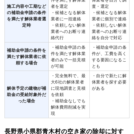
施工内容や工期など
者を選定
査・選定
の補助金申請の条件
・候補となる解体
・候補となる解体
を満たす解体業者選
業者に一括連絡
業者に個別で連絡
定時
・依頼しない解体
・依頼しない解体
業者へのお断り連
業者へのお断り連
絡代行
絡を自分で対応
・補助金申請の条
・補助金申請の条
補助金申請の条件を
件を満たす解体業
件が、工費を高く
満たす解体業者に依
者のみで一括見積
する要因になるこ
頼する場合
が可能
とも
・完全無料で、最
・自分で新たに解
大6社の解体業者
体業者を探す必要
解体予定の建物が補
に現地調査と見積
がある
助金の受給対象外だ
を依頼
った場合
・補助金なしでも
解体費用削減を実
現
長野県小県郡青木村の空き家の除却に対す