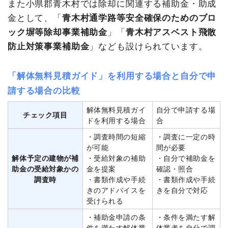
また小県郡青木村では除却に関連する補助金・助成
金として、「
青木村通学路等安全確保のためのブロ
ック塀等除却事業補助金
」「
青木村アスベスト飛散
防止対策事業補助金
」なども設けられています。
「解体無料見積ガイド」を利用する場合と自分で申
請する場合の比較
解体無料見積ガイ
自分で申請する場
チェック項目
ドを利用する場合
合
・調査時間の短縮
・調査に一定の時
が可能
間が必要
解体予定の建物が補
・受給対象の補助
・自分で補助金を
助金の受給対象かの
金を提案
確認・照合
調査時
・書類作成や手続
・書類作成や手続
きのアドバイスを
きを自分で対応
受けられる
・補助金申請の条
・条件を満たす解
件を満たす解体業
体業者を自分で調