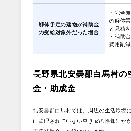
・完全無
の解体
解体予定の建物が補助金
と見積
の受給対象外だった場合
・補助
費用削
長野県北安曇郡白馬村の
金・助成金
北安曇郡白馬村では、周辺の生活環境
に管理されていない空き家の除却にか