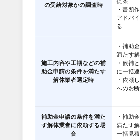
提案
の受給対象かの調査時
・書類
アドバ
る
・補助
満たす
施工内容や工期などの補
・候補
助金申請の条件を満たす
に一括
解体業者選定時
・依頼
へのお
補助金申請の条件を満た
・補助
す解体業者に依頼する場
満たす
合
一括見