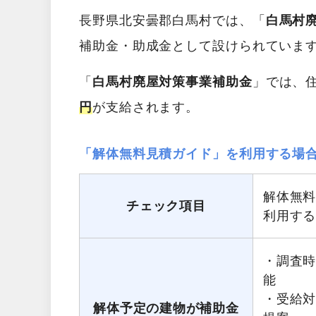
長野県北安曇郡白馬村では、「
白馬村
補助金・助成金として設けられていま
「
白馬村廃屋対策事業補助金
」では、
円
が支給されます。
「解体無料見積ガイド」を利用する場
解体無
チェック項目
利用す
・調査
能
・受給
解体予定の建物が補助金