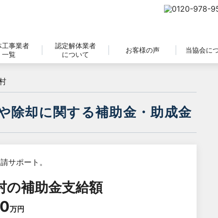
体工事業者
認定解体業者
お客様の声
当協会に
一覧
について
村
や除却に関する補助金・助成金
村
の補助金支給額
0
万円