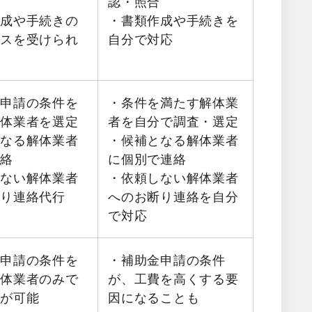
認・照合
作成や手続きの
・書類作成や手続きを
イスを受けられ
自分で対応
金申請の条件を
・条件を満たす解体業
解体業者を選定
者を自分で調査・選定
となる解体業者
・候補となる解体業者
連絡
に個別で連絡
しない解体業者
・依頼しない解体業者
断り連絡代行
へのお断り連絡を自分
で対応
金申請の条件を
・補助金申請の条件
解体業者のみで
が、工費を高くする要
積が可能
因になることも