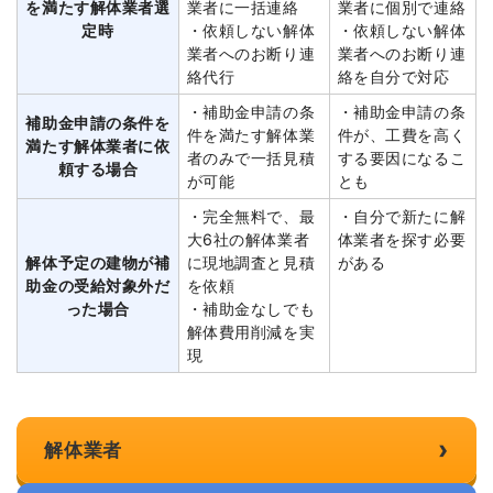
を満たす解体業者選
業者に一括連絡
業者に個別で連絡
定時
・依頼しない解体
・依頼しない解体
業者へのお断り連
業者へのお断り連
絡代行
絡を自分で対応
・補助金申請の条
・補助金申請の条
補助金申請の条件を
件を満たす解体業
件が、工費を高く
満たす解体業者に依
者のみで一括見積
する要因になるこ
頼する場合
が可能
とも
・完全無料で、最
・自分で新たに解
大6社の解体業者
体業者を探す必要
解体予定の建物が補
に現地調査と見積
がある
助金の受給対象外だ
を依頼
った場合
・補助金なしでも
解体費用削減を実
現
›
解体業者