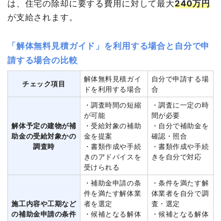
は、住宅の除却に要する費用に対して最大
240万円
が支給されます。
「解体無料見積ガイド」を利用する場合と自分で申
請する場合の比較
解体無料見積ガイ
自分で申請する場
チェック項目
ドを利用する場合
合
・調査時間の短縮
・調査に一定の時
が可能
間が必要
解体予定の建物が補
・受給対象の補助
・自分で補助金を
助金の受給対象かの
金を提案
確認・照合
調査時
・書類作成や手続
・書類作成や手続
きのアドバイスを
きを自分で対応
受けられる
・補助金申請の条
・条件を満たす解
件を満たす解体業
体業者を自分で調
施工内容や工期など
者を選定
査・選定
の補助金申請の条件
・候補となる解体
・候補となる解体