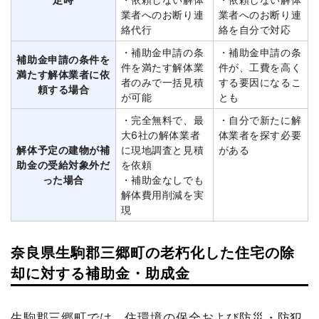
業者へのお断り連
業者へのお断り連
絡代行
絡を自分で対応
・補助金申請の条
・補助金申請の条
補助金申請の条件を
件を満たす解体業
件が、工費を高く
満たす解体業者に依
者のみで一括見積
する要因になるこ
頼する場合
が可能
とも
・完全無料で、最
・自分で新たに解
大6社の解体業者
体業者を探す必要
解体予定の建物が補
に現地調査と見積
がある
助金の受給対象外だ
を依頼
った場合
・補助金なしでも
解体費用削減を実
現
奈良県生駒郡三郷町の老朽化した住宅の除
却に対する補助金・助成金
生駒郡三郷町では、住環境の保全および防災・防犯