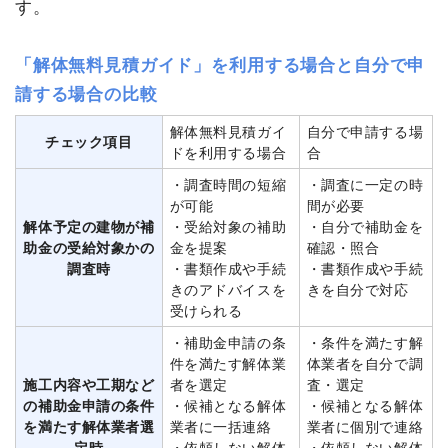
す。
「解体無料見積ガイド」を利用する場合と自分で申
請する場合の比較
解体無料見積ガイ
自分で申請する場
チェック項目
ドを利用する場合
合
・調査時間の短縮
・調査に一定の時
が可能
間が必要
解体予定の建物が補
・受給対象の補助
・自分で補助金を
助金の受給対象かの
金を提案
確認・照合
調査時
・書類作成や手続
・書類作成や手続
きのアドバイスを
きを自分で対応
受けられる
・補助金申請の条
・条件を満たす解
件を満たす解体業
体業者を自分で調
施工内容や工期など
者を選定
査・選定
の補助金申請の条件
・候補となる解体
・候補となる解体
を満たす解体業者選
業者に一括連絡
業者に個別で連絡
定時
・依頼しない解体
・依頼しない解体