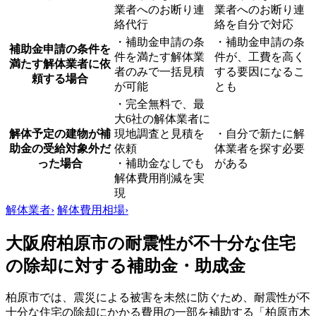
業者へのお断り連
業者へのお断り連
絡代行
絡を自分で対応
・補助金申請の条
・補助金申請の条
補助金申請の条件を
件を満たす解体業
件が、工費を高く
満たす解体業者に依
者のみで一括見積
する要因になるこ
頼する場合
が可能
とも
・完全無料で、最
大6社の解体業者に
解体予定の建物が補
現地調査と見積を
・自分で新たに解
助金の受給対象外だ
依頼
体業者を探す必要
った場合
・補助金なしでも
がある
解体費用削減を実
現
解体業者
›
解体費用相場
›
大阪府柏原市の耐震性が不十分な住宅
の除却に対する補助金・助成金
柏原市では、震災による被害を未然に防ぐため、耐震性が不
十分な住宅の除却にかかる費用の一部を補助する「柏原市木