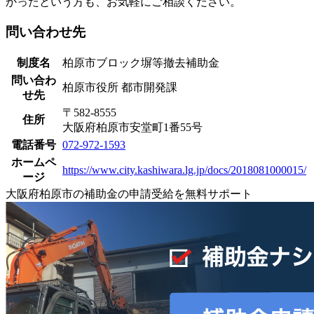
かったという方も、お気軽にご相談ください。
問い合わせ先
制度名
柏原市ブロック塀等撤去補助金
問い合わ
柏原市役所 都市開発課
せ先
〒582-8555
住所
大阪府柏原市安堂町1番55号
電話番号
072-972-1593
ホームペ
https://www.city.kashiwara.lg.jp/docs/2018081000015/
ージ
大阪府柏原市の補助金の申請受給を無料サポート