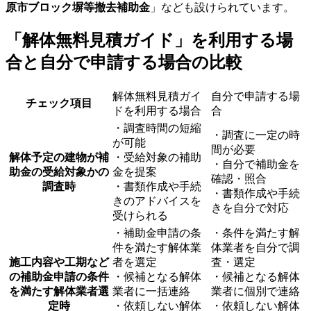
原市ブロック塀等撤去補助金
」なども設けられています。
「解体無料見積ガイド」を利用する場
合と自分で申請する場合の比較
解体無料見積ガイ
自分で申請する場
チェック項目
ドを利用する場合
合
・調査時間の短縮
・調査に一定の時
が可能
間が必要
解体予定の建物が補
・受給対象の補助
・自分で補助金を
助金の受給対象かの
金を提案
確認・照合
調査時
・書類作成や手続
・書類作成や手続
きのアドバイスを
きを自分で対応
受けられる
・補助金申請の条
・条件を満たす解
件を満たす解体業
体業者を自分で調
施工内容や工期など
者を選定
査・選定
の補助金申請の条件
・候補となる解体
・候補となる解体
を満たす解体業者選
業者に一括連絡
業者に個別で連絡
定時
・依頼しない解体
・依頼しない解体