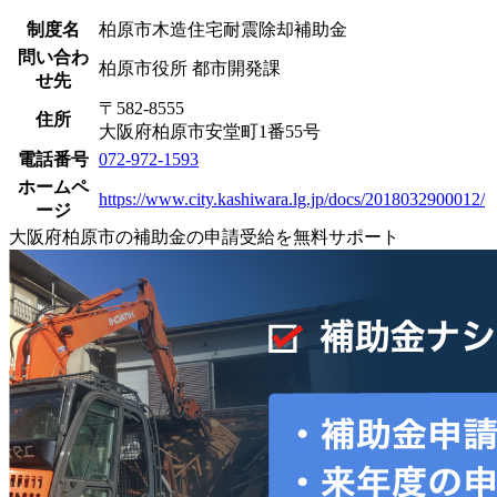
制度名
柏原市木造住宅耐震除却補助金
問い合わ
柏原市役所 都市開発課
せ先
〒582-8555
住所
大阪府柏原市安堂町1番55号
電話番号
072-972-1593
ホームペ
https://www.city.kashiwara.lg.jp/docs/2018032900012/
ージ
大阪府柏原市の補助金の申請受給を無料サポート