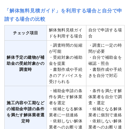
「解体無料見積ガイド」を利用する場合と自分で申
請する場合の比較
解体無料見積ガイ
自分で申請する場
チェック項目
ドを利用する場合
合
・調査時間の短縮
・調査に一定の時
が可能
間が必要
解体予定の建物が補
・受給対象の補助
・自分で補助金を
助金の受給対象かの
金を提案
確認・照合
調査時
・書類作成や手続
・書類作成や手続
きのアドバイスを
きを自分で対応
受けられる
・補助金申請の条
・条件を満たす解
件を満たす解体業
体業者を自分で調
施工内容や工期など
者を選定
査・選定
の補助金申請の条件
・候補となる解体
・候補となる解体
を満たす解体業者選
業者に一括連絡
業者に個別で連絡
定時
・依頼しない解体
・依頼しない解体
業者へのお断り連
業者へのお断り連