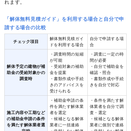
れます。
「解体無料見積ガイド」を利用する場合と自分で申
請する場合の比較
解体無料見積ガイ
自分で申請する場
チェック項目
ドを利用する場合
合
・調査時間の短縮
・調査に一定の時
が可能
間が必要
解体予定の建物が補
・受給対象の補助
・自分で補助金を
助金の受給対象かの
金を提案
確認・照合
調査時
・書類作成や手続
・書類作成や手続
きのアドバイスを
きを自分で対応
受けられる
・補助金申請の条
・条件を満たす解
件を満たす解体業
体業者を自分で調
施工内容や工期など
者を選定
査・選定
の補助金申請の条件
・候補となる解体
・候補となる解体
を満たす解体業者選
業者に一括連絡
業者に個別で連絡
定時
・依頼しない解体
・依頼しない解体