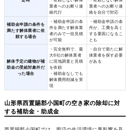
業者へのお断り連
業者へのお断り連
絡代行
絡を自分で対応
・補助金申請の条
・補助金申請の条
補助金申請の条件を
件を満たす解体業
件が、工費を高く
満たす解体業者に依
者のみで一括見積
する要因になるこ
頼する場合
が可能
とも
・完全無料で、最
・自分で新たに解
大6社の解体業者
体業者を探す必要
解体予定の建物が補
に現地調査と見積
がある
助金の受給対象外だ
を依頼
った場合
・補助金なしでも
解体費用削減を実
現
山形県西置賜郡小国町の空き家の除却に対
する補助金・助成金
西置賜郡小国町では、周辺の生活環境に悪影響を及