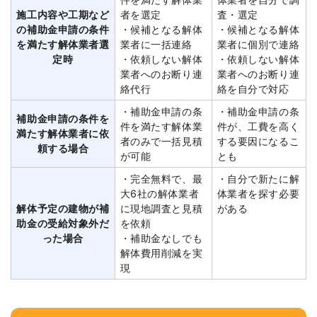
施工内容や工期など
者を選定
査・選定
の補助金申請の条件
・候補となる解体
・候補となる解体
を満たす解体業者選
業者に一括連絡
業者に個別で連絡
定時
・依頼しない解体
・依頼しない解体
業者へのお断り連
業者へのお断り連
絡代行
絡を自分で対応
・補助金申請の条
・補助金申請の条
補助金申請の条件を
件を満たす解体業
件が、工費を高く
満たす解体業者に依
者のみで一括見積
する要因になるこ
頼する場合
が可能
とも
・完全無料で、最
・自分で新たに解
大6社の解体業者
体業者を探す必要
解体予定の建物が補
に現地調査と見積
がある
助金の受給対象外だ
を依頼
った場合
・補助金なしでも
解体費用削減を実
現