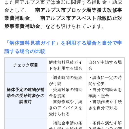
また南アルプス市では除却に関連する補助金・助成
金として、「
南アルプス市ブロック塀等撤去改修事
業費補助金
」「
南アルプス市アスベスト飛散防止対
策事業費補助金
」なども設けられています。
「解体無料見積ガイド」を利用する場合と自分で申
請する場合の比較
解体無料見積ガイ
自分で申請する場
チェック項目
ドを利用する場合
合
・調査時間の短縮
・調査に一定の時
が可能
間が必要
解体予定の建物が補
・受給対象の補助
・自分で補助金を
助金の受給対象かの
金を提案
確認・照合
調査時
・書類作成や手続
・書類作成や手続
きのアドバイスを
きを自分で対応
受けられる
・補助金申請の条
・条件を満たす解
件を満たす解体業
体業者を自分で調