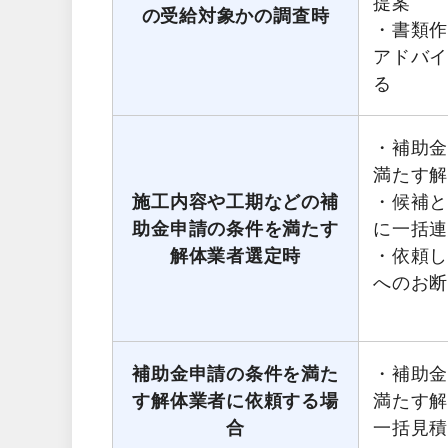
提案
の受給対象かの調査時
・書類
アドバ
る
・補助
満たす
施工内容や工期などの補
・候補
助金申請の条件を満たす
に一括
解体業者選定時
・依頼
へのお
補助金申請の条件を満た
・補助
す解体業者に依頼する場
満たす
合
一括見