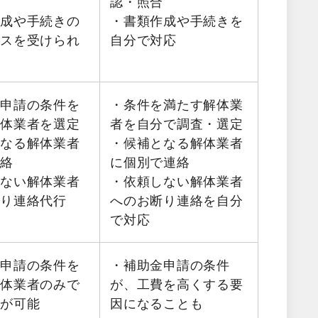
認・照合
作成や手続きの
・書類作成や手続きを
イスを受けられ
自分で対応
金申請の条件を
・条件を満たす解体業
解体業者を選定
者を自分で調査・選定
となる解体業者
・候補となる解体業者
連絡
に個別で連絡
しない解体業者
・依頼しない解体業者
断り連絡代行
へのお断り連絡を自分
で対応
金申請の条件を
・補助金申請の条件
解体業者のみで
が、工費を高くする要
積が可能
因になることも