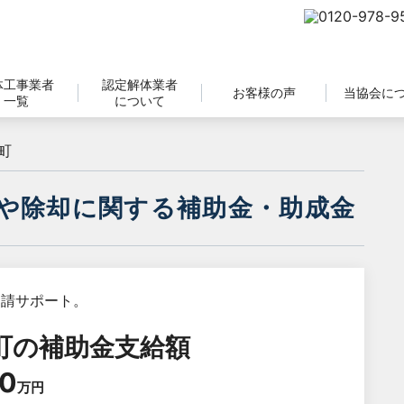
体工事業者
認定解体業者
お客様の声
当協会に
一覧
について
町
や除却に関する補助金・助成金
町
の補助金支給額
0
万円