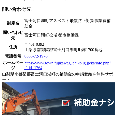
問い合わせ先
富士河口湖町アスベスト飛散防止対策事業費補
制度名
助金
問い合わせ
富士河口湖町役場 都市整備課
先
〒401-0392
住所
山梨県南都留郡富士河口湖町船津1700番地
電話番号
0555-72-1976
ホームペー
https://www.town.fujikawaguchiko.lg.jp/ka/info.php?
if_id=1764
ジ
山梨県南都留郡富士河口湖町の補助金の申請受給を無料サポ
ート