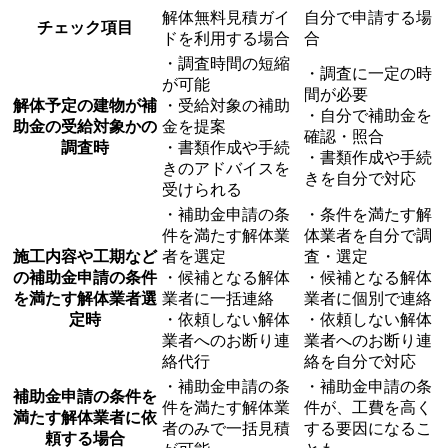
解体無料見積ガイ
自分で申請する場
チェック項目
ドを利用する場合
合
・調査時間の短縮
・調査に一定の時
が可能
間が必要
解体予定の建物が補
・受給対象の補助
・自分で補助金を
助金の受給対象かの
金を提案
確認・照合
調査時
・書類作成や手続
・書類作成や手続
きのアドバイスを
きを自分で対応
受けられる
・補助金申請の条
・条件を満たす解
件を満たす解体業
体業者を自分で調
施工内容や工期など
者を選定
査・選定
の補助金申請の条件
・候補となる解体
・候補となる解体
を満たす解体業者選
業者に一括連絡
業者に個別で連絡
定時
・依頼しない解体
・依頼しない解体
業者へのお断り連
業者へのお断り連
絡代行
絡を自分で対応
・補助金申請の条
・補助金申請の条
補助金申請の条件を
件を満たす解体業
件が、工費を高く
満たす解体業者に依
者のみで一括見積
する要因になるこ
頼する場合