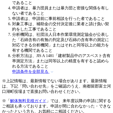
であること
申請者は、暴力団員または暴力団と密接な関係を有し
ない者であること
申請者は、申請前に事前相談を行った者であること
対象工事は、補助金の交付決定後に業者と請け負い契
約をした工事であること
分析機関は、社団法人日本作業環境測定協会が公表し
た「石綿含有の有無の判定及び石綿の含有率の測定に
対応できる分析機関」またはそれと同等以上の能力を
有する機関であること
分析方法は、JIS A 1481「建材製品中のアスベスト含有
率測定方法」または同等以上の精度を有すると認めら
れる方法であること
申請条件を全部見る
※上記情報は、最新情報でない場合があります。最新情報
は、下記「問い合わせ先」をご確認のうえ、南都留郡富士河
口湖町役場まで直接お問い合わせください。
※「
解体無料見積ガイド
」では、来年度以降の申請に関する
ご相談も承っております。申請が間に合わなかった・できな
かったという方も、お気軽にご相談ください。