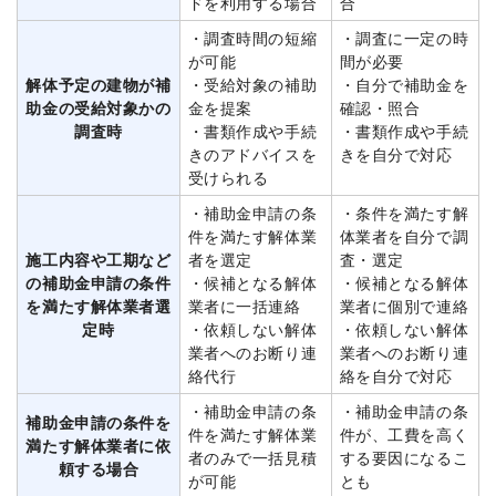
ドを利用する場合
合
・調査時間の短縮
・調査に一定の時
が可能
間が必要
解体予定の建物が補
・受給対象の補助
・自分で補助金を
助金の受給対象かの
金を提案
確認・照合
調査時
・書類作成や手続
・書類作成や手続
きのアドバイスを
きを自分で対応
受けられる
・補助金申請の条
・条件を満たす解
件を満たす解体業
体業者を自分で調
施工内容や工期など
者を選定
査・選定
の補助金申請の条件
・候補となる解体
・候補となる解体
を満たす解体業者選
業者に一括連絡
業者に個別で連絡
定時
・依頼しない解体
・依頼しない解体
業者へのお断り連
業者へのお断り連
絡代行
絡を自分で対応
・補助金申請の条
・補助金申請の条
補助金申請の条件を
件を満たす解体業
件が、工費を高く
満たす解体業者に依
者のみで一括見積
する要因になるこ
頼する場合
が可能
とも