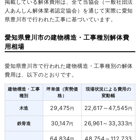
掲載している解体費用は、全て当協会（一般社団法
人あんしん解体業者認定協会）を通じて実際に愛知
県豊川市で行われた工事に基づいています。
愛知県豊川市の建物構造・工事種別解体費
用相場
愛知県豊川市で行われた建物構造・工事種別の解体
費用は、以下のとおりです。
建物構造・工事
坪単価（実勢価
現場状況による費用の
種別
格）
変動幅
29,475
22,617～47,545
木造
円
円
30,147
26,961～33,333
鉄骨造
円
円
64,834
48,754～112,733
円