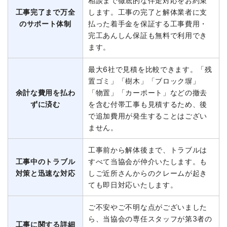
相談まで徹底的な伴走対応をお約束
工事完了まで万全
します。工事の完了と解体業者に支
のサポート体制
払った着手金を保証する工事費用・
完工あんしん保証も無料で利用でき
ます。
最大6社で見積を比較できます。「残
置ゴミ」「樹木」「ブロック塀」
余計な費用を払わ
「物置」「カーポート」などの撤去
ずに済む
を含む付帯工事も見積するため、後
で追加費用が発生することはござい
ません。
工事前から解体後まで、トラブルは
工事中のトラブル
すべて当協会が仲介いたします。も
対策と迅速な対応
しご近所さんからのクレームが起き
ても即日対応いたします。
ご不安やご不明な点がございました
ら、当協会の専任スタッフが第3者の
工事に関する詳細