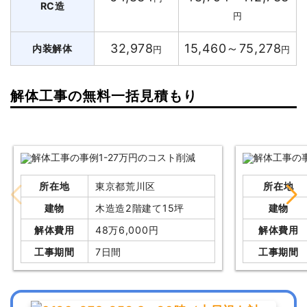
RC造
円
32,978
15,460～75,278
内装解体
円
円
解体工事の無料一括見積もり
所在地
東京都荒川区
所在地
建物
木造造2階建て15坪
建物
解体費用
48万6,000円
解体費用
工事期間
7日間
工事期間