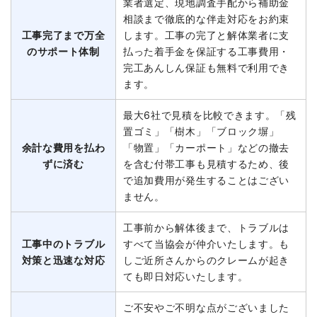
業者選定、現地調査手配から補助金
相談まで徹底的な伴走対応をお約束
工事完了まで万全
します。工事の完了と解体業者に支
のサポート体制
払った着手金を保証する工事費用・
完工あんしん保証も無料で利用でき
ます。
最大6社で見積を比較できます。「残
置ゴミ」「樹木」「ブロック塀」
余計な費用を払わ
「物置」「カーポート」などの撤去
ずに済む
を含む付帯工事も見積するため、後
で追加費用が発生することはござい
ません。
工事前から解体後まで、トラブルは
工事中のトラブル
すべて当協会が仲介いたします。も
対策と迅速な対応
しご近所さんからのクレームが起き
ても即日対応いたします。
ご不安やご不明な点がございました