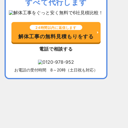
すべて代行します
24時間以内に返信します
解体工事の無料見積もりをする
電話で相談する
お電話の受付時間 8～20時（土日祝も対応）
千葉県習志野市
所在地
福岡県北九
木造平屋建て52坪
建物
木造2階建て
136万5,000円
解体費用
128万円
10日間
工事期間
13日間