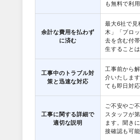
も無料で利
最大6社で見
余計な費用を払わず
木」「ブロ
に済む
去を含む付
生すること
工事前から
工事中のトラブル対
介いたしま
策と迅速な対応
ても即日対
ご不安やご
工事に関する詳細で
スタッフが第
適切な説明
ます。聞き
接確認も可