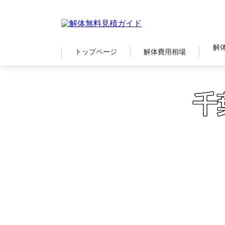
解
トップページ
解体費用相場
千