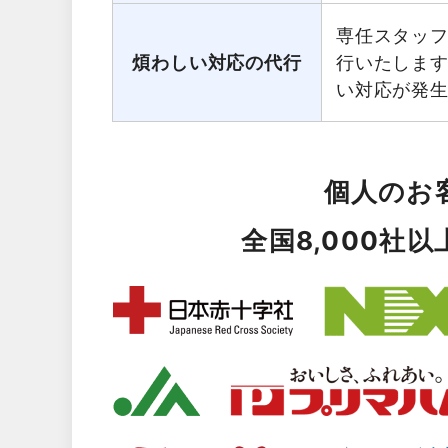
専任スタッ
煩わしい対応の代行
行いたしま
い対応が発
個人のお
全国8,000社