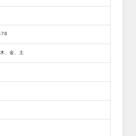
478
木、金、土