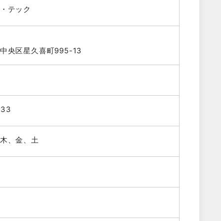
・テック
中央区星久喜町995-13
033
木、金、土