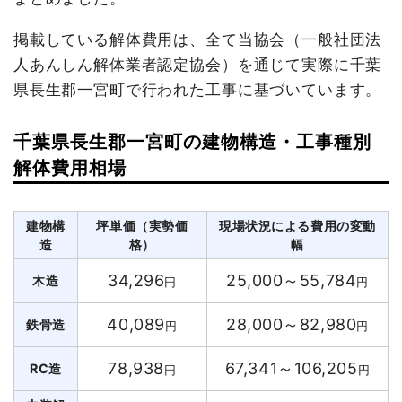
掲載している解体費用は、全て当協会（一般社団法
人あんしん解体業者認定協会）を通じて実際に千葉
県長生郡一宮町で行われた工事に基づいています。
千葉県長生郡一宮町の建物構造・工事種別
解体費用相場
建物構
坪単価（実勢価
現場状況による費用の変動
造
格）
幅
34,296
25,000～55,784
木造
円
円
40,089
28,000～82,980
鉄骨造
円
円
78,938
67,341～106,205
RC造
円
円