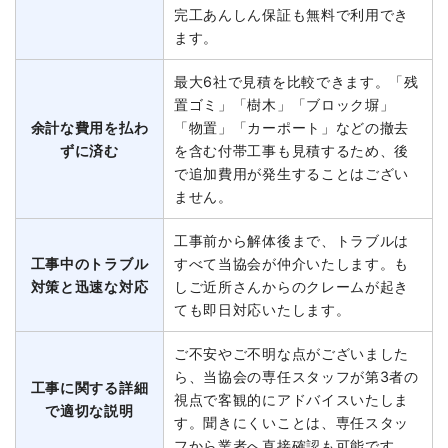
完工あんしん保証も無料で利用でき
ます。
最大6社で見積を比較できます。「残
置ゴミ」「樹木」「ブロック塀」
余計な費用を払わ
「物置」「カーポート」などの撤去
ずに済む
を含む付帯工事も見積するため、後
で追加費用が発生することはござい
ません。
工事前から解体後まで、トラブルは
工事中のトラブル
すべて当協会が仲介いたします。も
対策と迅速な対応
しご近所さんからのクレームが起き
ても即日対応いたします。
ご不安やご不明な点がございました
ら、当協会の専任スタッフが第3者の
工事に関する詳細
視点で客観的にアドバイスいたしま
で適切な説明
す。聞きにくいことは、専任スタッ
フから業者へ直接確認も可能です。