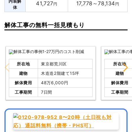
内装解
41,727
17,778～78,134
円
円
体
解体工事の無料一括見積もり
所在地
東京都荒川区
所在地
建物
木造造2階建て15坪
建物
解体費用
48万6,000円
解体費用
工事期間
7日間
工事期間