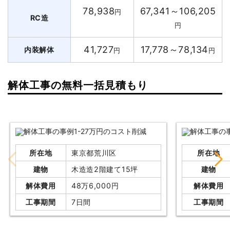
78,938
67,341～106,205
円
RC造
円
41,727
17,778～78,134
内装解体
円
円
解体工事の無料一括見積もり
所在地
東京都荒川区
所在地
建物
木造造2階建て15坪
建物
解体費用
48万6,000円
解体費用
工事期間
7日間
工事期間