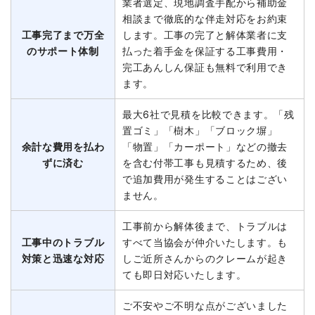
業者選定、現地調査手配から補助金
相談まで徹底的な伴走対応をお約束
工事完了まで万全
します。工事の完了と解体業者に支
のサポート体制
払った着手金を保証する工事費用・
完工あんしん保証も無料で利用でき
ます。
最大6社で見積を比較できます。「残
置ゴミ」「樹木」「ブロック塀」
余計な費用を払わ
「物置」「カーポート」などの撤去
ずに済む
を含む付帯工事も見積するため、後
で追加費用が発生することはござい
ません。
工事前から解体後まで、トラブルは
工事中のトラブル
すべて当協会が仲介いたします。も
対策と迅速な対応
しご近所さんからのクレームが起き
ても即日対応いたします。
ご不安やご不明な点がございました