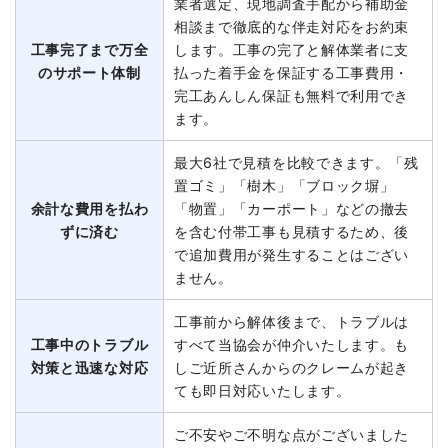
業者選定、現地調査手配から補助金
相談まで徹底的な伴走対応をお約束
工事完了まで万全
します。工事の完了と解体業者に支
のサポート体制
払った着手金を保証する工事費用・
完工あんしん保証も無料で利用でき
ます。
最大6社で見積を比較できます。「残
置ゴミ」「樹木」「ブロック塀」
余計な費用を払わ
「物置」「カーポート」などの撤去
ずに済む
を含む付帯工事も見積するため、後
で追加費用が発生することはござい
ません。
工事前から解体後まで、トラブルは
工事中のトラブル
すべて当協会が仲介いたします。も
対策と迅速な対応
しご近所さんからのクレームが起き
ても即日対応いたします。
ご不安やご不明な点がございました