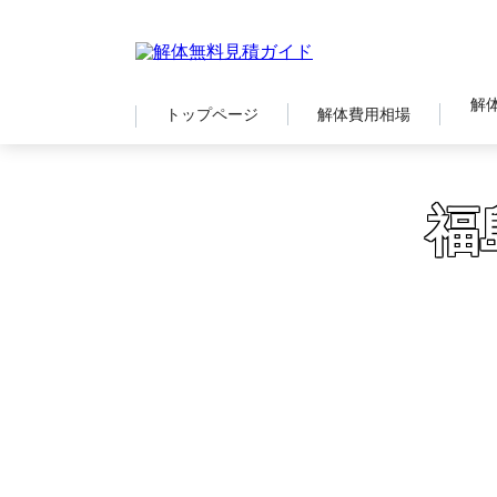
解
トップページ
解体費用相場
福