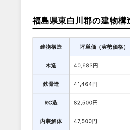
福島県東白川郡の建物構
建物構造
坪単価（実勢価格）
木造
40,683
円
鉄骨造
41,464
円
RC造
82,500
円
内装解体
47,500
円