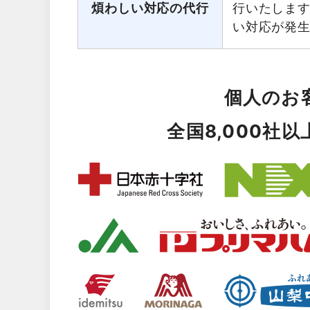
煩わしい対応の代行
行いたしま
い対応が発
個人のお
全国8,000社