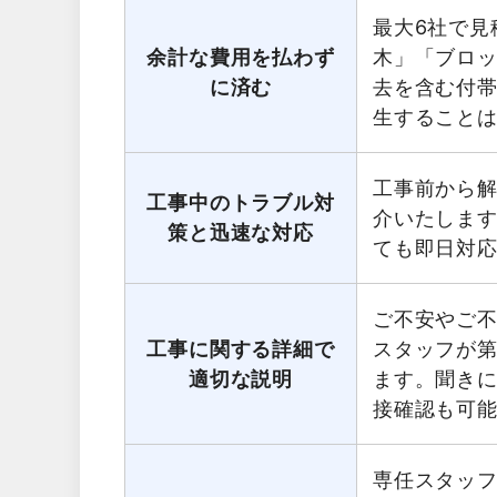
最大6社で見
余計な費用を払わず
木」「ブロ
に済む
去を含む付
生すること
工事前から
工事中のトラブル対
介いたしま
策と迅速な対応
ても即日対
ご不安やご
工事に関する詳細で
スタッフが第
適切な説明
ます。聞き
接確認も可
専任スタッ