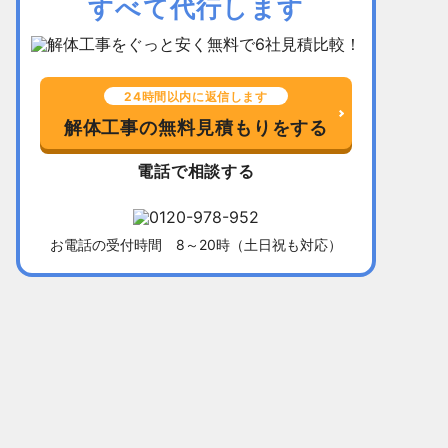
すべて代行します
24時間以内に返信します
解体工事の無料見積もりをする
電話で相談する
千葉県習志野市
所在地
福岡県北九
お電話の受付時間 8～20時（土日祝も対応）
木造平屋建て52坪
建物
木造2階建て
136万5,000円
解体費用
128万円
10日間
工事期間
13日間