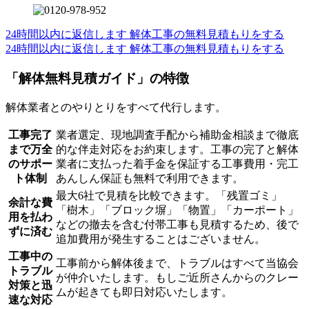
24時間以内に返信します
解体工事の無料見積もりをする
24時間以内に返信します
解体工事の無料見積もりをする
「解体無料見積ガイド」の特徴
解体業者とのやりとりをすべて代行します。
工事完了
業者選定、現地調査手配から補助金相談まで徹底
まで万全
的な伴走対応をお約束します。工事の完了と解体
のサポー
業者に支払った着手金を保証する工事費用・完工
ト体制
あんしん保証も無料で利用できます。
最大6社で見積を比較できます。「残置ゴミ」
余計な費
「樹木」「ブロック塀」「物置」「カーポート」
用を払わ
などの撤去を含む付帯工事も見積するため、後で
ずに済む
追加費用が発生することはございません。
工事中の
工事前から解体後まで、トラブルはすべて当協会
トラブル
が仲介いたします。もしご近所さんからのクレー
対策と迅
ムが起きても即日対応いたします。
速な対応