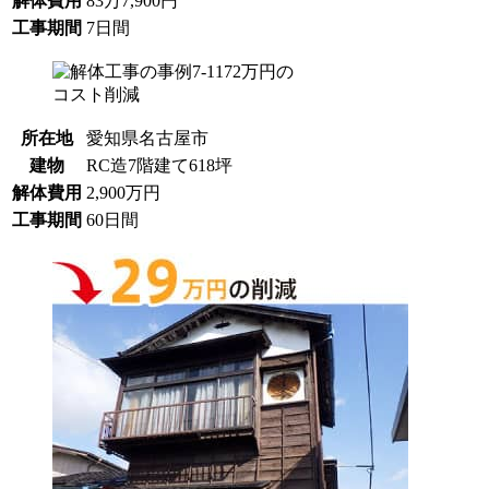
解体費用
83万7,900円
工事期間
7日間
所在地
愛知県名古屋市
建物
RC造7階建て618坪
解体費用
2,900万円
工事期間
60日間