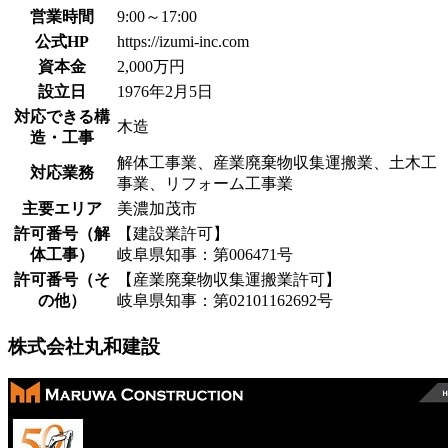
営業時間
9:00～17:00
公式HP
https://izumi-inc.com
資本金
2,000万円
設立日
1976年2月5日
対応できる構
木造
造・工事
解体工事業、産業廃棄物収集運搬業、土木工
対応業務
事業、リフォーム工事業
主要エリア
美濃加茂市
許可番号（解
【建設業許可】
体工事）
岐阜県知事：第006471号
許可番号（そ
【産業廃棄物収集運搬業許可】
の他）
岐阜県知事：第02101162692号
株式会社丸和建設