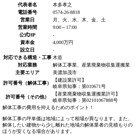
代表者名
本多孝之
電話番号
0574-26-8818
営業日
月、火、水、木、金、土
営業時間
9:00～17:00
公式HP
-
資本金
4,000万円
設立日
-
対応できる構造・工事
木造
対応業務
解体工事業、産業廃棄物収集運搬業
主要エリア
美濃加茂市
【建設業許可】
許可番号（解体工事）
岐阜県知事：第010671号
【産業廃棄物収集運搬業許可】
許可番号（その他）
岐阜県知事：第02101067888号
解体工事の費用を抑えるためのポイント！
解体工事の坪単価は地域によって相場が異なります。また、
解体したい建物から少し離れた地域の解体業者の見積もりの
ほうが安くなる場合があります。