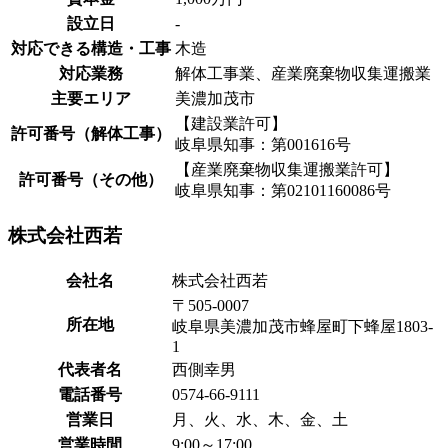
設立日
-
対応できる構造・工事
木造
対応業務
解体工事業、産業廃棄物収集運搬業
主要エリア
美濃加茂市
【建設業許可】
許可番号（解体工事）
岐阜県知事：第001616号
【産業廃棄物収集運搬業許可】
許可番号（その他）
岐阜県知事：第02101160086号
株式会社西若
会社名
株式会社西若
〒505-0007
所在地
岐阜県美濃加茂市蜂屋町下蜂屋1803-
1
代表者名
西側幸男
電話番号
0574-66-9111
営業日
月、火、水、木、金、土
営業時間
9:00～17:00