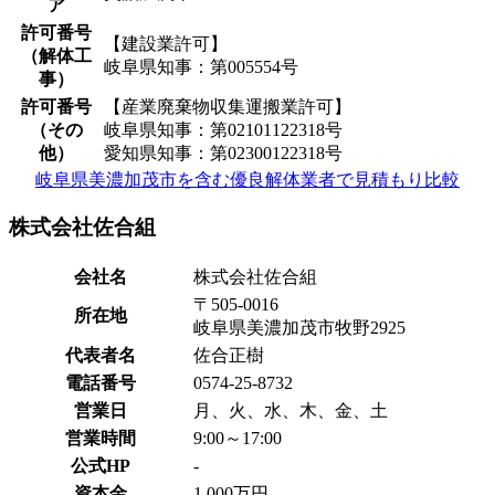
ア
許可番号
【建設業許可】
（解体工
岐阜県知事：第005554号
事）
許可番号
【産業廃棄物収集運搬業許可】
（その
岐阜県知事：第02101122318号
他）
愛知県知事：第02300122318号
岐阜県美濃加茂市を含む優良解体業者で見積もり比較
株式会社佐合組
会社名
株式会社佐合組
〒505-0016
所在地
岐阜県美濃加茂市牧野2925
代表者名
佐合正樹
電話番号
0574-25-8732
営業日
月、火、水、木、金、土
営業時間
9:00～17:00
公式HP
-
資本金
1,000万円