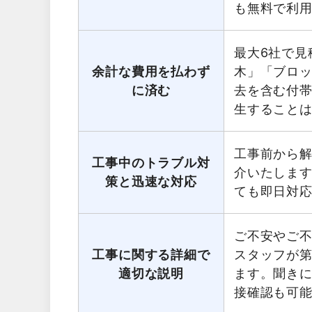
も無料で利
最大6社で見
余計な費用を払わず
木」「ブロ
に済む
去を含む付
生すること
工事前から
工事中のトラブル対
介いたしま
策と迅速な対応
ても即日対
ご不安やご
工事に関する詳細で
スタッフが第
適切な説明
ます。聞き
接確認も可