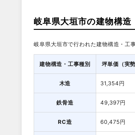
岐阜県大垣市の建物構造
岐阜県大垣市で行われた建物構造・工
建物構造・工事種別
坪単価（実
木造
31,354
円
鉄骨造
49,397
円
RC造
60,475
円