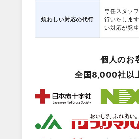
専任スタッ
煩わしい対応の代行
行いたしま
い対応が発
個人のお
全国8,000社