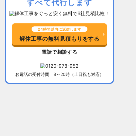
すべて代行します
24時間以内に返信します
解体工事の無料見積もりをする
電話で相談する
お電話の受付時間 8～20時（土日祝も対応）
千葉県習志野市
所在地
福岡県北九
木造平屋建て52坪
建物
木造2階建て
136万5,000円
解体費用
128万円
10日間
工事期間
13日間