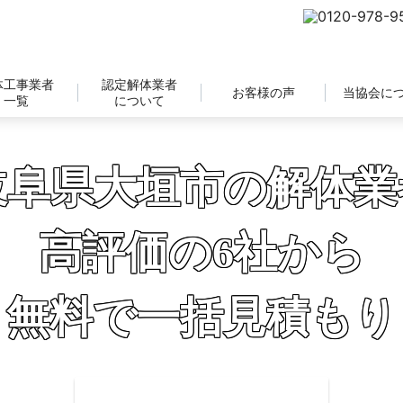
体工事業者
認定解体業者
お客様の声
当協会に
一覧
について
岐阜県大垣市の解体業
高評価の6社から
無料で一括見積もり
補助金の申請サポートも無料対応