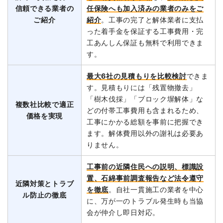
信頼できる業者の
任保険へも加入済みの業者のみをご
ご紹介
紹介
。工事の完了と解体業者に支払
った着手金を保証する工事費用・完
工あんしん保証も無料で利用できま
す。
最大6社の見積もりを比較検討
できま
す。見積もりには「残置物撤去」
「樹木伐採」「ブロック塀解体」な
複数社比較で適正
どの付帯工事費用も含まれるため、
価格を実現
工事にかかる総額を事前に把握でき
ます。解体費用以外の謝礼は必要あ
りません。
工事前の近隣住民への説明、標識設
置、石綿事前調査報告など法令遵守
近隣対策とトラブ
を徹底
。自社一貫施工の業者を中心
ル防止の徹底
に、万が一のトラブル発生時も当協
会が仲介し即日対応。