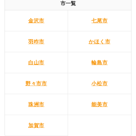
市一覧
金沢市
七尾市
羽咋市
かほく市
白山市
輪島市
野々市市
小松市
珠洲市
能美市
加賀市