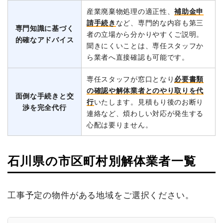
産業廃棄物処理の適正性、
補助金申
請手続き
など、専門的な内容も第三
専門知識に基づく
者の立場から分かりやすくご説明。
的確なアドバイス
聞きにくいことは、専任スタッフか
ら業者へ直接確認も可能です。
専任スタッフが窓口となり
必要書類
の確認や解体業者とのやり取りを代
面倒な手続きと交
行
いたします。見積もり後のお断り
渉を完全代行
連絡など、煩わしい対応が発生する
心配は要りません。
石川県の市区町村別解体業者一覧
工事予定の物件がある地域をご選択ください。