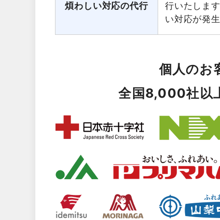
煩わしい対応の代行
行いたしま
い対応が発
個人のお
全国8,000社