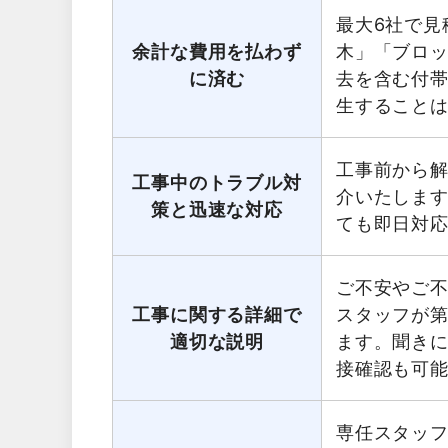
最大6社で見
余計な費用を払わず
木」「ブロ
に済む
去を含む付
生すること
工事前から
工事中のトラブル対
介いたしま
策と迅速な対応
ても即日対
ご不安やご
工事に関する詳細で
スタッフが第
適切な説明
ます。聞き
接確認も可
専任スタッ