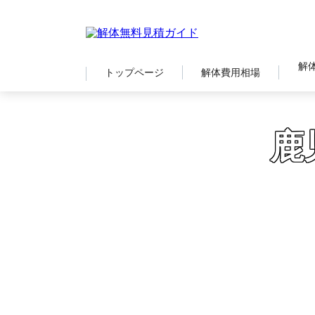
解
トップページ
解体費用相場
鹿