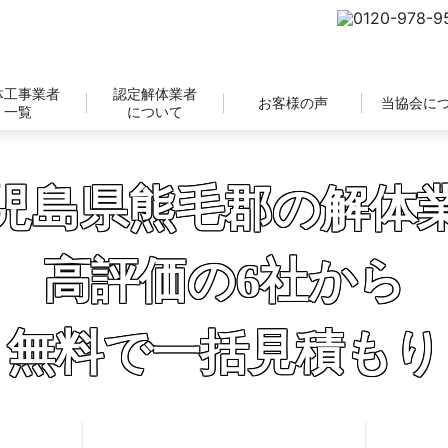
体工事業者
認定解体業者
お客様の声
当協会に
一覧
について
児島県熊毛郡の解体
高評価の6社から
無料で一括見積もり
補助金の申請サポートも無料対応