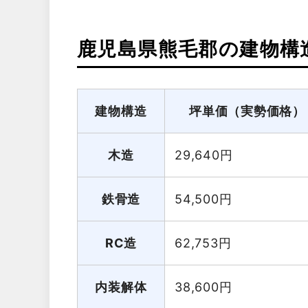
鹿児島県熊毛郡の建物構
建物構造
坪単価（実勢価格）
木造
29,640
円
鉄骨造
54,500
円
RC造
62,753
円
内装解体
38,600
円