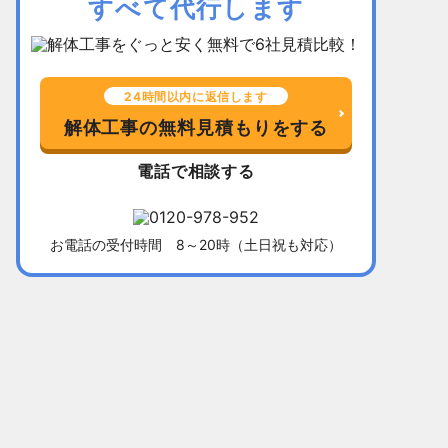
すべて代行します
24時間以内に返信します
解体工事の無料見積もりをする
電話で相談する
千葉県習志野市
所在地
福岡県北九
お電話の受付時間 8～20時（土日祝も対応）
木造平屋建て52坪
建物
木造2階建て
136万5,000円
解体費用
128万円
10日間
工事期間
13日間