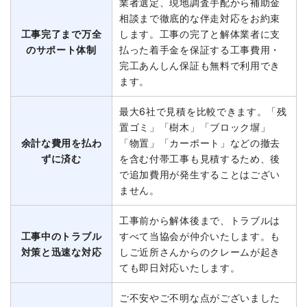
業者選定、現地調査手配から補助金
相談まで徹底的な伴走対応をお約束
工事完了まで万全
します。工事の完了と解体業者に支
のサポート体制
払った着手金を保証する工事費用・
完工あんしん保証も無料で利用でき
ます。
最大6社で見積を比較できます。「残
置ゴミ」「樹木」「ブロック塀」
余計な費用を払わ
「物置」「カーポート」などの撤去
ずに済む
を含む付帯工事も見積するため、後
で追加費用が発生することはござい
ません。
工事前から解体後まで、トラブルは
工事中のトラブル
すべて当協会が仲介いたします。も
対策と迅速な対応
しご近所さんからのクレームが起き
ても即日対応いたします。
ご不安やご不明な点がございました