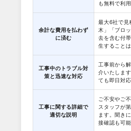
も無料で利
最大6社で見
余計な費用を払わず
木」「ブロ
に済む
去を含む付
生すること
工事前から
工事中のトラブル対
介いたしま
策と迅速な対応
ても即日対
ご不安やご
工事に関する詳細で
スタッフが第
適切な説明
ます。聞き
接確認も可