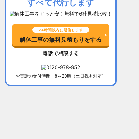
すべて代行します
24時間以内に返信します
解体工事の無料見積もりをする
電話で相談する
お電話の受付時間 8～20時（土日祝も対応）
千葉県習志野市
所在地
福岡県北九
木造平屋建て52坪
建物
木造2階建て
136万5,000円
解体費用
128万円
10日間
工事期間
13日間