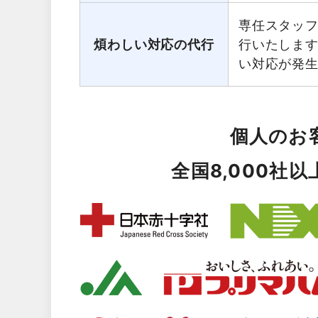
専任スタッ
煩わしい対応の代行
行いたしま
い対応が発
個人のお
全国8,000社