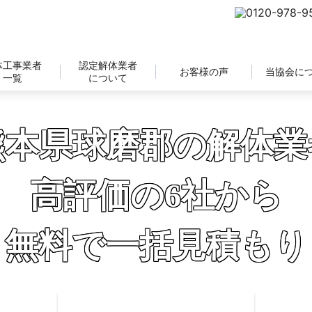
体工事業者
認定解体業者
お客様の声
当協会に
一覧
について
熊本県球磨郡の解体業
高評価の6社から
無料で一括見積もり
補助金の申請サポートも無料対応