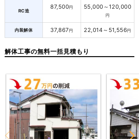
87,500
55,000～120,000
円
RC造
円
37,867
22,014～51,556
内装解体
円
円
解体工事の無料一括見積もり