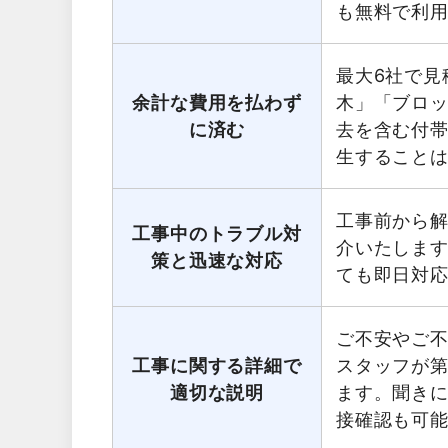
も無料で利
最大6社で見
余計な費用を払わず
木」「ブロ
に済む
去を含む付
生すること
工事前から
工事中のトラブル対
介いたしま
策と迅速な対応
ても即日対
ご不安やご
工事に関する詳細で
スタッフが第
適切な説明
ます。聞き
接確認も可