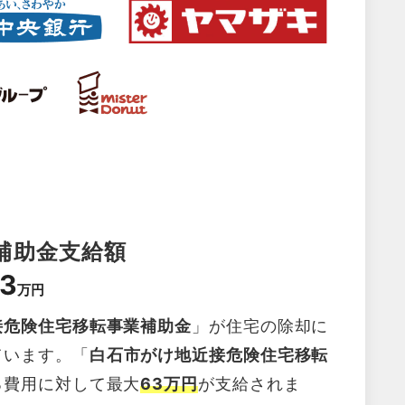
補助金支給額
3
万円
接危険住宅移転事業補助金
」が住宅の除却に
ています。「
白石市がけ地近接危険住宅移転
る費用に対して最大
63万円
が支給されま