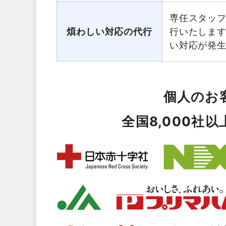
専任スタッ
煩わしい対応の代行
行いたしま
い対応が発
個人のお
全国8,000社