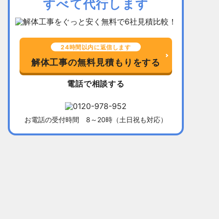
すべて代行します
24時間以内に返信します
解体工事の無料見積もりをする
電話で相談する
お電話の受付時間 8～20時（土日祝も対応）
千葉県習志野市
所在地
福岡県北九
木造平屋建て52坪
建物
木造2階建て
136万5,000円
解体費用
128万円
10日間
工事期間
13日間