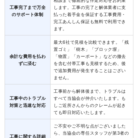
相談まで徹底的な伴走対応をお約束
工事完了まで万全
します。工事の完了と解体業者に支
のサポート体制
払った着手金を保証する工事費用・
完工あんしん保証も無料で利用でき
ます。
最大6社で見積を比較できます。「残
置ゴミ」「樹木」「ブロック塀」
余計な費用を払わ
「物置」「カーポート」などの撤去
ずに済む
を含む付帯工事も見積するため、後
で追加費用が発生することはござい
ません。
工事前から解体後まで、トラブルは
工事中のトラブル
すべて当協会が仲介いたします。も
対策と迅速な対応
しご近所さんからのクレームが起き
ても即日対応いたします。
ご不安やご不明な点がございました
ら、当協会の専任スタッフが第3者の
工事に関する詳細