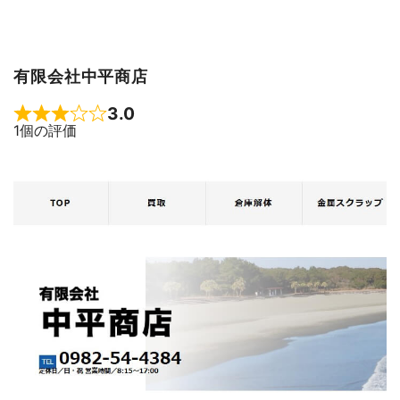
有限会社中平商店
3.0
Rated 3 out of 5
1個の評価