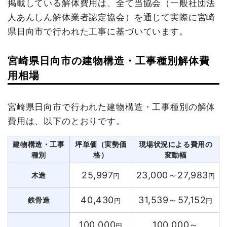
掲載している解体費用は、全て当協会（一般社団法
人あんしん解体業者認定協会）を通じて実際に宮崎
県日向市で行われた工事に基づいています。
宮崎県日向市の建物構造・工事種別解体費
用相場
宮崎県日向市で行われた建物構造・工事種別の解体
費用は、以下のとおりです。
建物構造・工事
坪単価（実勢価
現場状況による費用の
種別
格）
変動幅
25,997
23,000～27,983
木造
円
円
40,430
31,539～57,152
鉄骨造
円
円
100,000
100,000～
円