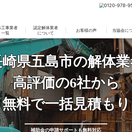
体工事業者
認定解体業者
お客様の声
当協会に
一覧
について
長崎県五島市の解体業
高評価の6社から
無料で一括見積もり
補助金の申請サポートも無料対応