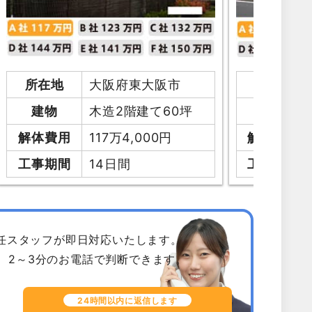
所在地
大阪府東大阪市
所在地
建物
木造2階建て60坪
建物
解体費用
117万4,000円
解体費用
工事期間
14日間
工事期間
専任スタッフが即日対応いたします。
、2～3分のお電話で判断できます。
24時間以内に返信します