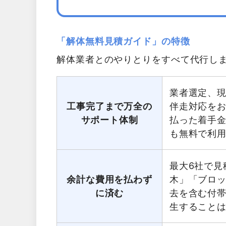
「解体無料見積ガイド」の特徴
解体業者とのやりとりをすべて代行し
業者選定、
工事完了まで万全の
伴走対応を
サポート体制
払った着手
も無料で利
最大6社で見
余計な費用を払わず
木」「ブロ
に済む
去を含む付
生すること