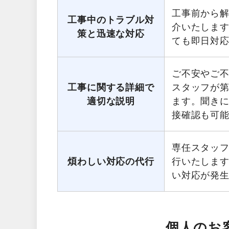
工事前から
工事中のトラブル対
介いたしま
策と迅速な対応
ても即日対
ご不安やご
工事に関する詳細で
スタッフが第
適切な説明
ます。聞き
接確認も可
専任スタッ
煩わしい対応の代行
行いたしま
い対応が発
個人のお