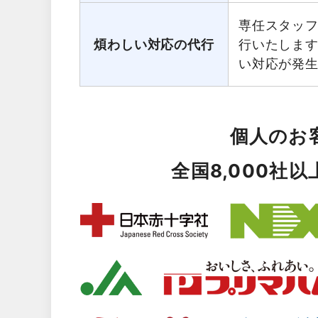
専任スタッ
煩わしい対応の代行
行いたしま
い対応が発
個人のお
全国8,000社