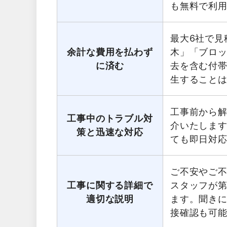
も無料で利
最大6社で見
余計な費用を払わず
木」「ブロ
に済む
去を含む付
生すること
工事前から
工事中のトラブル対
介いたしま
策と迅速な対応
ても即日対
ご不安やご
工事に関する詳細で
スタッフが第
適切な説明
ます。聞き
接確認も可