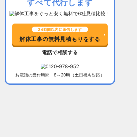
すべて代行します
24時間以内に返信します
解体工事の無料見積もりをする
電話で相談する
お電話の受付時間 8～20時（土日祝も対応）
千葉県習志野市
所在地
福岡県北九
木造平屋建て52坪
建物
木造2階建て
136万5,000円
解体費用
128万円
10日間
工事期間
13日間