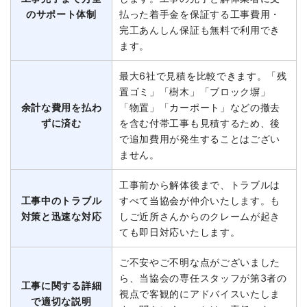
のサポート体制
払った着手金を保証する工事費用・
完工あんしん保証も無料で利用でき
ます。
最大6社で見積を比較できます。「残
置ゴミ」「樹木」「ブロック塀」
余計な費用を払わ
「物置」「カーポート」などの撤去
ずに済む
を含む付帯工事も見積するため、後
で追加費用が発生することはござい
ません。
工事前から解体後まで、トラブルは
工事中のトラブル
すべて当協会が仲介いたします。も
対策と迅速な対応
しご近所さんからのクレームが起き
ても即日対応いたします。
ご不安やご不明な点がございました
ら、当協会の専任スタッフが第3者の
工事に関する詳細
視点で客観的にアドバイスいたしま
で適切な説明