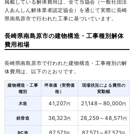
掲載している解体費用は、全て当協会（一般社団法
人あんしん解体業者認定協会）を通じて実際に長崎
県南島原市で行われた工事に基づいています。
長崎県南島原市の建物構造・工事種別解体
費用相場
長崎県南島原市で行われた建物構造・工事種別の解
体費用は、以下のとおりです。
建物構造・工事
坪単価（実勢価
現場状況による費用の
種別
格）
変動幅
41,207
21,148～80,000
木造
円
円
36,323
28,259～48,571
鉄骨造
円
円
87,571
87,571～87,571
RC造
円
円