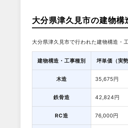
大分県津久見市の建物構
大分県津久見市で行われた建物構造・
建物構造・工事種別
坪単価（実
木造
35,675
円
鉄骨造
42,824
円
RC造
76,000
円