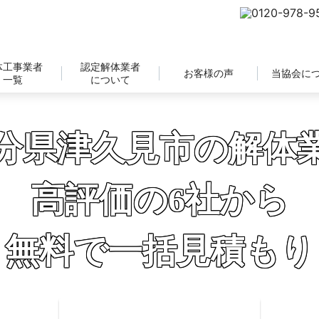
体工事業者
認定解体業者
お客様の声
当協会に
一覧
について
分県津久見市の解体
高評価の6社から
無料で一括見積もり
補助金の申請サポートも無料対応