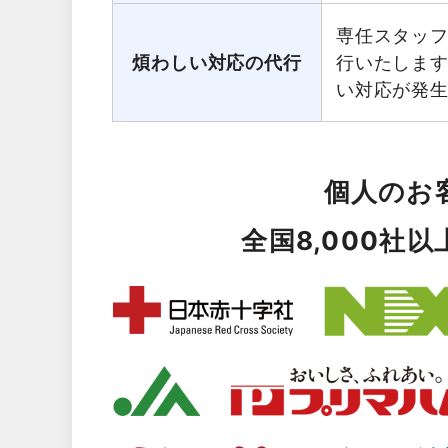
専任スタッ
煩わしい対応の代行
行いたしま
い対応が発
個人のお
全国8,000社