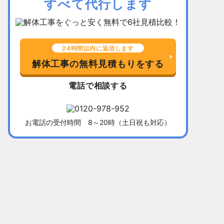
すべて代行します
24時間以内に返信します
解体工事の無料見積もりをする
電話で相談する
お電話の受付時間 8～20時（土日祝も対応）
千葉県習志野市
所在地
福岡県北九
木造平屋建て52坪
建物
木造2階建て
136万5,000円
解体費用
128万円
10日間
工事期間
13日間