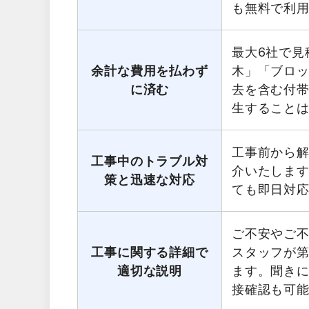
も無料で利
最大6社で見
余計な費用を払わず
木」「ブロ
に済む
去を含む付
生すること
工事前から
工事中のトラブル対
介いたしま
策と迅速な対応
ても即日対
ご不安やご
工事に関する詳細で
スタッフが第
適切な説明
ます。聞き
接確認も可