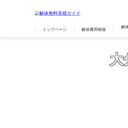
解
トップページ
解体費用相場
大