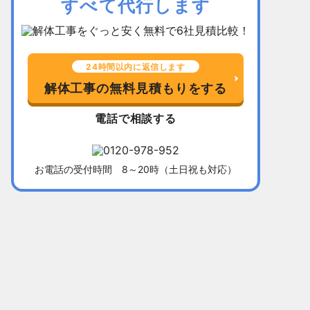
すべて代行します
24時間以内に返信します
解体工事の無料見積もりをする
電話で相談する
お電話の受付時間 8～20時（土日祝も対応）
千葉県習志野市
所在地
福岡県北九
木造平屋建て52坪
建物
木造2階建て
136万5,000円
解体費用
128万円
10日間
工事期間
13日間