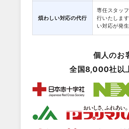
専任スタッ
煩わしい対応の代行
行いたしま
い対応が発
個人のお
全国8,000社