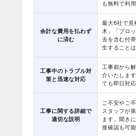
も無料で利
最大6社で見
余計な費用を払わず
木」「ブロ
に済む
去を含む付
生すること
工事前から
工事中のトラブル対
介いたしま
策と迅速な対応
ても即日対
ご不安やご
工事に関する詳細で
スタッフが第
適切な説明
ます。聞き
接確認も可