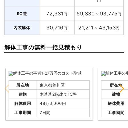
72,331
59,330～93,775
RC造
円
円
30,716
21,211～43,153
内装解体
円
円
解体工事の無料一括見積もり
所在地
東京都荒川区
所在地
建物
木造造2階建て15坪
建物
解体費用
48万6,000円
解体費用
工事期間
7日間
工事期間