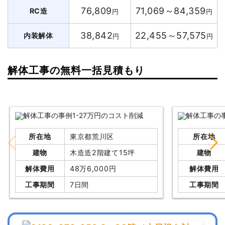
76,809
71,069～84,359
RC造
円
円
38,842
22,455～57,575
内装解体
円
円
解体工事の無料一括見積もり
所在地
東京都荒川区
所在地
建物
木造造2階建て15坪
建物
解体費用
48万6,000円
解体費用
工事期間
7日間
工事期間