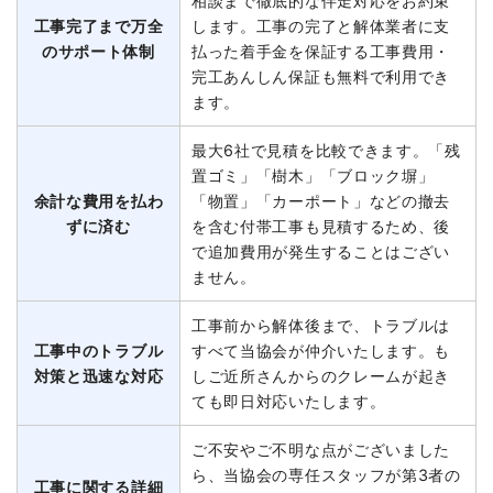
相談まで徹底的な伴走対応をお約束
工事完了まで万全
します。工事の完了と解体業者に支
のサポート体制
払った着手金を保証する工事費用・
完工あんしん保証も無料で利用でき
ます。
最大6社で見積を比較できます。「残
置ゴミ」「樹木」「ブロック塀」
余計な費用を払わ
「物置」「カーポート」などの撤去
ずに済む
を含む付帯工事も見積するため、後
で追加費用が発生することはござい
ません。
工事前から解体後まで、トラブルは
工事中のトラブル
すべて当協会が仲介いたします。も
対策と迅速な対応
しご近所さんからのクレームが起き
ても即日対応いたします。
ご不安やご不明な点がございました
ら、当協会の専任スタッフが第3者の
工事に関する詳細